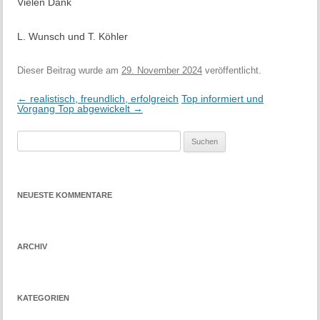
Vielen Dank
L. Wunsch und T. Köhler
Dieser Beitrag wurde
am
29. November 2024
veröffentlicht.
Beitrags-
←
realistisch, freundlich, erfolgreich
Top informiert und
Navigation
Vorgang Top abgewickelt
→
NEUESTE KOMMENTARE
ARCHIV
KATEGORIEN